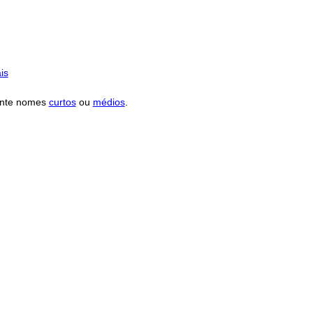
is
ente nomes
curtos
ou
médios
.