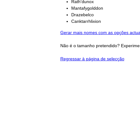
Rath'dunox
Mantafygolddon
Drazebelco
Canktarrhlixion
Gerar mais nomes com as opções actua
Não é o tamanho pretendido? Experim
Regressar à página de selecção