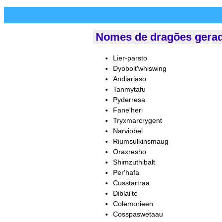
Nomes de dragões gera
Lier-parsto
Dyobolt'whiswing
Andiariaso
Tanmytafu
Pyderresa
Fane'heri
Tryxmarcrygent
Narviobel
Riumsulkinsmaug
Oraxresho
Shimzuthibalt
Per'hafa
Cusstartraa
Diblai'te
Colemorieen
Cosspaswetaau