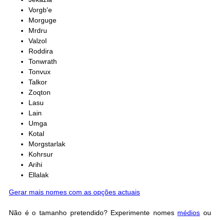
Vorgb'e
Morguge
Mrdru
Valzol
Roddira
Tonwrath
Tonvux
Talkor
Zoqton
Lasu
Lain
Umga
Kotal
Morgstarlak
Kohrsur
Arihi
Ellalak
Gerar mais nomes com as opções actuais
Não é o tamanho pretendido? Experimente nomes
médios
ou