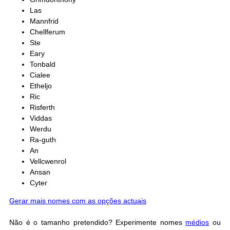
Las
Mannfrid
Chellferum
Ste
Eary
Tonbald
Cialee
Etheljo
Ric
Risferth
Viddas
Werdu
Ra-guth
An
Vellcwenrol
Ansan
Cyter
Gerar mais nomes com as opções actuais
Não é o tamanho pretendido? Experimente nomes
médios
ou